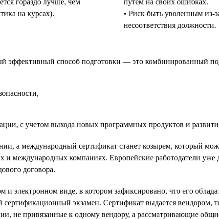
ется гораздо лучше, чем
путем на своих ошибках.
тика на курсах).
• Риск быть уволенным из-з
несоответствия должности.
мый эффективный способ подготовки — это комбинированный подх
зопасности,
ции, с учетом выхода новых программных продуктов и развити
нии, а международный сертификат станет козырем, который мож
ых и международных компаниях. Европейские работодатели уже
ового договора.
 и электронном виде, в котором зафиксировано, что его облада
й сертификационный экзамен. Сертификат выдается вендором, 
ации, не привязанные к одному вендору, а рассматривающие общ