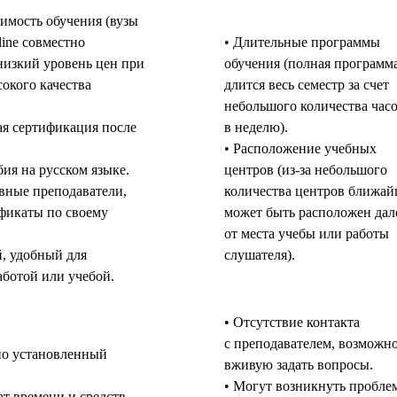
оимость обучения (вузы
line совместно
• Длительные программы
изкий уровень цен при
обучения (полная программ
окого качества
длится весь семестр за счет
небольшого количества час
я сертификация после
в неделю).
• Расположение учебных
ия на русском языке.
центров (из-за небольшого
вные преподаватели,
количества центров ближа
фикаты по своему
может быть расположен дал
от места учебы или работы
й, удобный для
слушателя).
аботой или учебой.
• Отсутствие контакта
с преподавателем, возможн
но установленный
вживую задать вопросы.
• Могут возникнуть пробле
ат времени и средств