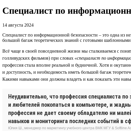
Специалист по информационн
14 августа 2024
Специалист по информационной безопасности – это одна из нем
большой багаж теоретических знаний с готовыми шаблонными
Всё чаще в своей повседневной жизни мы сталкиваемся с пон
голливудских фильмов) при словах
«специалист по информаци
профессия стала вполне реальной и будничной. Хотя и окутанн
и доступность, и необходимость иметь большой багаж теорети
Какими навыками они должны владеть и как показать эти навы
Неудивительно, что профессия специалиста по
и любителей покопаться в компьютере, и жадны
профессия не дает своему обладателю ни мале
навыков и мониторинга последних событий в с
Юлия Ш., менеджер по маркетингу учебного центра ВМК МГУ & Softline 