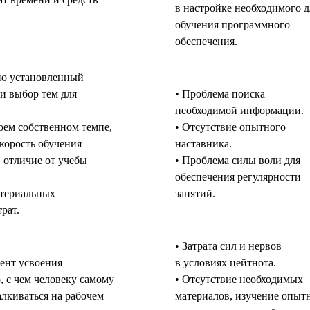
в настройке необходимого д
обучения программного
обеспечения.
но установленный
и выбор тем для
• Проблема поиска
необходимой информации.
оем собственном темпе,
• Отсутствие опытного
скорость обучения
наставника.
в отличие от учебы
• Проблема силы воли для
обеспечения регулярности
атериальных
занятий.
рат.
• Затрата сил и нервов
ент усвоения
в условиях цейтнота.
, с чем человеку самому
• Отсутствие необходимых
алкиваться на рабочем
материалов, изучение опы