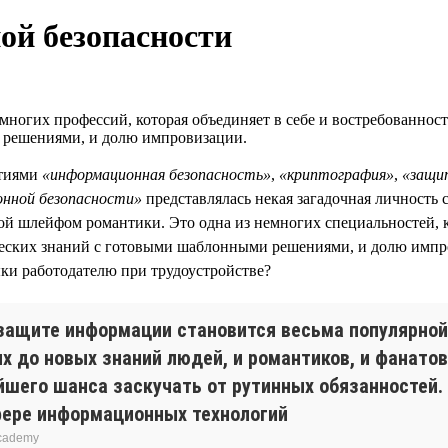
ой безопасности
ногих профессий, которая объединяет в себе и востребованность
 решениями, и долю импровизации.
ятиями
«информационная безопасность»
,
«криптография»
,
«защи
онной безопасности»
представлялась некая загадочная личность 
ой шлейфом романтики. Это одна из немногих специальностей, ко
ческих знаний с готовыми шаблонными решениями, и долю импро
ки работодателю при трудоустройстве?
 защите информации становится весьма популярной
х до новых знаний людей, и романтиков, и фанатов
йшего шанса заскучать от рутинных обязанностей.
фере информационных технологий
Academy