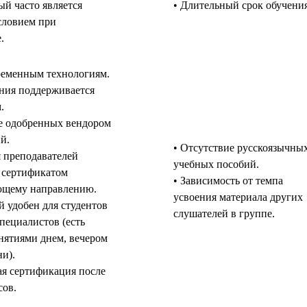
ый часто является
• Длительный срок обучения
словием при
.
ременным технологиям.
ения поддерживается
.
е одобренных вендором
й.
• Отсутствие русскоязычны
 преподавателей
учебных пособий.
 сертификатом
• Зависимость от темпа
ющему направлению.
усвоения материала других
й удобен для студентов
слушателей в группе.
пециалистов (есть
нятиями днем, вечером
и).
я сертификация после
сов.