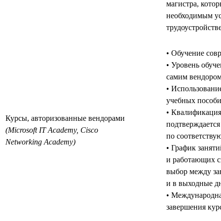
магистра, котор
необходимым у
трудоустройстве
• Обучение сов
• Уровень обуч
самим вендором
• Использовани
учебных пособи
• Квалификация
Курсы, авторизованные вендорами
подтверждается
(Microsoft IT Academy, Cisco
по соответству
Networking Academy)
• График заняти
и работающих с
выбор между за
и в выходные дн
• Международна
завершения кур