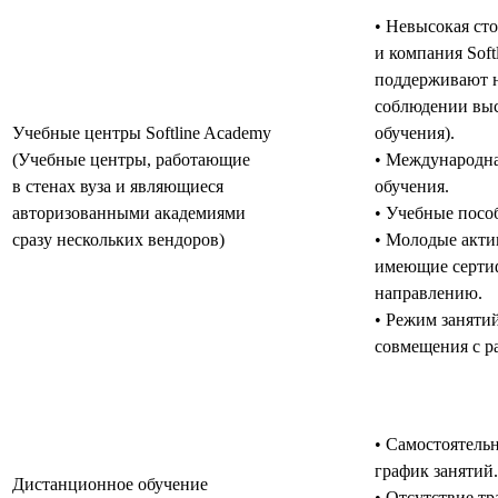
• Невысокая ст
и компания Soft
поддерживают н
соблюдении выс
Учебные центры Softline Academy
обучения).
(Учебные центры, работающие
• Международна
в стенах вуза и являющиеся
обучения.
авторизованными академиями
• Учебные пособ
сразу нескольких вендоров)
• Молодые акти
имеющие серти
направлению.
• Режим заняти
совмещения с р
• Самостоятель
график занятий.
Дистанционное обучение
• Отсутствие тр