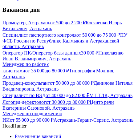
Вакансии дня
Промоутер, Астрахань
от
500
до
2 200
₽
Косяченко Игорь
Витальевич, Астрахань
Специалист паспортного контроля
от
50 000
до
75 000
₽
ПУ
ФСБ России по Республике Калмыкия и Астраханской
области, Астрахань
Оператор ПК/Оператор базы данных
30 000
₽
Николаенко
Иван Владимирович, Астрахань
Менеджер по работе с
клиентами
от
35 000
до
80 000
₽
Типография Молния,
Астрахань
Продавец-консультант
от
50 000
до
80 000
₽
Данилова Наталья
Владимировна, Астрахань
Специалист по ВЭД
от
40 000
до
82 000
₽
МТ-ТЛК, Астрахань
Логопед-дефектолог
от
30 000
до
80 000
₽
Центр речи
Екатерины Сазоновой, Астрахань
Менеджер по продвижению
ИИ
от
55 000
до
90 000
₽
Астрахань-Гарант-Сервис, Астрахань
HeadHunter
Размещение вакансий