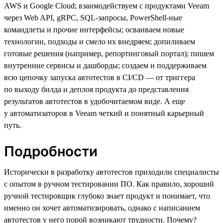
AWS и Google Cloud; взаимодействуем с продуктами Veeam
через Web API, gRPC, SQL-запросы, PowerShell-ные
командлеты и прочие интерфейсы; осваиваем новые
технологии, подходы и смело их внедряем; допиливаем
готовые решения (например, репортинговый портал); пишем
внутренние сервисы и дашборды; создаем и поддерживаем
всю цепочку запуска автотестов в CI/CD — от триггера
по выходу билда и деплоя продукта до представления
результатов автотестов в удобочитаемом виде. А еще
у автоматизаторов в Veeam четкий и понятный карьерный
путь.
Подробности
Исторически в разработку автотестов приходили специалисты
с опытом в ручном тестировании ПО. Как правило, хороший
ручной тестировщик глубоко знает продукт и понимает, что
именно он хочет автоматизировать, однако с написанием
автотестов у него порой возникают трудности. Почему?