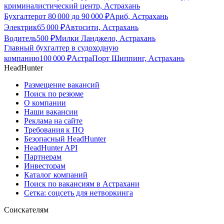
криминалистический центр, Астрахань
Бухгалтер
от
80 000
до
90 000
₽
Ариб, Астрахань
Электрик
65 000
₽
Автосити, Астрахань
Водитель
500
₽
Милки Ланджело, Астрахань
Главный бухгалтер в судоходную
компанию
100 000
₽
АстраПорт Шиппинг, Астрахань
HeadHunter
Размещение вакансий
Поиск по резюме
О компании
Наши вакансии
Реклама на сайте
Требования к ПО
Безопасный HeadHunter
HeadHunter API
Партнерам
Инвесторам
Каталог компаний
Поиск по вакансиям в Астрахани
Сетка: соцсеть для нетворкинга
Соискателям