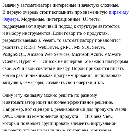
Задачи у автоматизатора интересные и зачастую сложные.
В первую очередь стоит вспомнить про знаменитую
пирамиду
Фаулера
. Модульные, интеграционные, UI-тесты
подразумевают вдумчивый подход к структуре автотестов
и выбору инструментов. Если говорить о продуктах,
разрабатываемых в Veeam, то автоматизатору понадобится
работать с REST, WebDriver, gRPC, MS SQL Server,
PostgreSQL, Amazon Web Services, Microsoft Azure, VMware
vCenter, Hyper-V — список не исчерпан. У каждой платформы
свой API и свои скелеты в шкафу. Порой приходится писать
код на различных языках программирования, использовать
заглушки, семафоры, создавать свои обертки и т.п.
Одну и ту же задачу можно решить по-разному,
и автоматизатор ищет наиболее эффективное решение.
Например, вот сценарий, реализованный для продукта
Veeam
ONE
. Один из компонентов продукта — Business View,
который позволяет группировать элементы виртуальной
инфраструктуры по различным критериям. Критериев