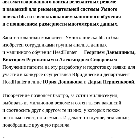
автоматизированного поиска релевантных резюме
и вакансий для рекомендательной системы Умного
поиска hh. ru с использованием машинного обучения
и с понижением размерности многомерных данных
.
Запатентованный компонент Умного поиска hh. ru был
изобретен сотрудниками группы анализа данных
и машинного обучения HeadHunter —
Георгием Даньщиным,
Виктором Реушкиным и Александром Сидоровым
.
Получение патента на эту разработку и подготовку заявки для
участия в конкурсе осуществлял Юридический департамент
HeadHunter в лице
Юрия Донникова
и
Дарьи Першенковой
.
Изобретение позволяет быстро, за сотни миллисекунд,
выбирать из миллионов резюме и сотен тысяч вакансий
и соотносить друг с другом те из них, у которых похож
не только текст, но и смысл. И делает это лучше, чем явные,
подобранные вручную правила.