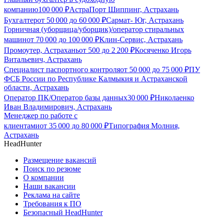
компанию
100 000
₽
АстраПорт Шиппинг, Астрахань
Бухгалтер
от
50 000
до
60 000
₽
Сармат- Юг, Астрахань
Горничная (уборщица/уборщик)/оператор стиральных
машин
от
70 000
до
100 000
₽
Клин-Сервис, Астрахань
Промоутер, Астрахань
от
500
до
2 200
₽
Косяченко Игорь
Витальевич, Астрахань
Специалист паспортного контроля
от
50 000
до
75 000
₽
ПУ
ФСБ России по Республике Калмыкия и Астраханской
области, Астрахань
Оператор ПК/Оператор базы данных
30 000
₽
Николаенко
Иван Владимирович, Астрахань
Менеджер по работе с
клиентами
от
35 000
до
80 000
₽
Типография Молния,
Астрахань
HeadHunter
Размещение вакансий
Поиск по резюме
О компании
Наши вакансии
Реклама на сайте
Требования к ПО
Безопасный HeadHunter