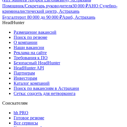
Помощник/Секретарь руководителя
30 000
₽
АНО Судебно-
криминалистический центр, Астрахань
Бухгалтер
от
80 000
до
90 000
₽
Ариб, Астрахань
HeadHunter
Размещение вакансий
Поиск по резюме
О компании
Наши вакансии
Реклама на сайте
Требования к ПО
Безопасный HeadHunter
HeadHunter API
Партнерам
Инвесторам
Каталог компаний
Поиск по вакансиям в Астрахани
Сетка: соцсеть для нетворкинга
Соискателям
hh PRO
Готовое резюме
Все сервисы