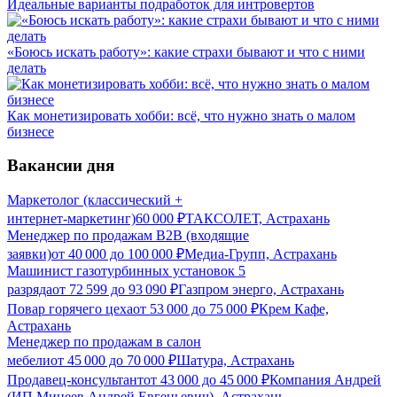
Идеальные варианты подработок для интровертов
«Боюсь искать работу»: какие страхи бывают и что с ними
делать
Как монетизировать хобби: всё, что нужно знать о малом
бизнесе
Вакансии дня
Маркетолог (классический +
интернет‑маркетинг)
60 000
₽
ТАКСОЛЕТ, Астрахань
Менеджер по продажам B2B (входящие
заявки)
от
40 000
до
100 000
₽
Медиа-Групп, Астрахань
Машинист газотурбинных установок 5
разряда
от
72 599
до
93 090
₽
Газпром энерго, Астрахань
Повар горячего цеха
от
53 000
до
75 000
₽
Крем Кафе,
Астрахань
Менеджер по продажам в салон
мебели
от
45 000
до
70 000
₽
Шатура, Астрахань
Продавец-консультант
от
43 000
до
45 000
₽
Компания Андрей
(ИП Минеев Андрей Евгеньевич), Астрахань