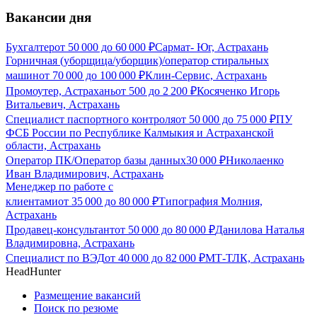
Вакансии дня
Бухгалтер
от
50 000
до
60 000
₽
Сармат- Юг, Астрахань
Горничная (уборщица/уборщик)/оператор стиральных
машин
от
70 000
до
100 000
₽
Клин-Сервис, Астрахань
Промоутер, Астрахань
от
500
до
2 200
₽
Косяченко Игорь
Витальевич, Астрахань
Специалист паспортного контроля
от
50 000
до
75 000
₽
ПУ
ФСБ России по Республике Калмыкия и Астраханской
области, Астрахань
Оператор ПК/Оператор базы данных
30 000
₽
Николаенко
Иван Владимирович, Астрахань
Менеджер по работе с
клиентами
от
35 000
до
80 000
₽
Типография Молния,
Астрахань
Продавец-консультант
от
50 000
до
80 000
₽
Данилова Наталья
Владимировна, Астрахань
Специалист по ВЭД
от
40 000
до
82 000
₽
МТ-ТЛК, Астрахань
HeadHunter
Размещение вакансий
Поиск по резюме