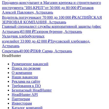
Продавец-консультант в Магазин крепежа и строительного
инструмента "ИН-КРЕП"
от
50 000
до
80 000
₽
Типаков
Алексей Павлович, Астрахань
Водитель погрузчика
от
70 000
до
100 000
₽
КАСПИЙСКАЯ
ЗЕРНОВАЯ КОМПАНИЯ, Астрахань
Главный специалист службы корпоративной защиты (офис
Астрахань)
83 888
₽
Газпром бурение, Астрахань
Укладчик хлебобулочных
изделий
от
33 000
до
42 000
₽
Трусовский хлебозавод,
Астрахань
Секретарь
40 000
₽
ПКФ Сарма, Астрахань
HeadHunter
Размещение вакансий
Поиск по резюме
О компании
Наши вакансии
Реклама на сайте
Требования к ПО
Безопасный HeadHunter
HeadHunter API
Партнерам
Инвесторам
Каталог компаний