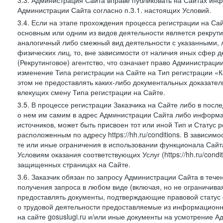
3.3. Администрация Сайта вправе публиковать на Сайтах ин
Администрации Сайта согласно п.3.1. настоящих Условий.
3.4. Если на этапе прохождения процесса регистрации на Сай
основным или одним из видов деятельности является рекрутин
аналогичный либо смежный вид деятельности с указанными, 
физических лиц, то, вне зависимости от наличия иных сфер д
(Рекрутинговое) агентство, что означает право Администраци
изменение Типа регистрации на Сайте на Тип регистрации «К
этом не предоставлять каких-либо документальных доказател
влекущих смену Типа регистрации на Сайте.
3.5. В процессе регистрации Заказчика на Сайте либо в пос
о нем им самим в адрес Администрации Сайта либо информа
источников, может быть присвоен тот или иной Тип и Статус 
расположенным по адресу https://hh.ru/conditions. В зависим
те или иные ограничения в использовании функционала Сайта
Условиям оказания соответствующих Услуг (https://hh.ru/condi
защищенных страницах на Сайте.
3.6. Заказчик обязан по запросу Администрации Сайта в тече
получения запроса в любом виде (включая, но не ограничива
предоставлять документы, подтверждающие правовой статус с
о трудовой деятельности предоставляемые из информацион
на сайте gosuslugi.ru и/или иные документы на усмотрение 