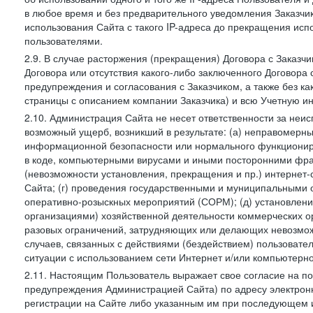
в любое время и без предварительного уведомления Заказчи
использования Сайта с такого IP-адреса до прекращения исп
пользователями.
2.9. В случае расторжения (прекращения) Договора с Заказч
Договора или отсутствия какого-либо заключенного Договора
предупреждения и согласования с Заказчиком, а также без к
страницы с описанием компании Заказчика) и всю Учетную и
2.10. Администрация Сайта не несет ответственности за неи
возможный ущерб, возникший в результате: (а) неправомерн
информационной безопасности или нормального функциониров
в коде, компьютерными вирусами и иными посторонними фраг
(невозможности установления, прекращения и пр.) интернет
Сайта; (г) проведения государственными и муниципальными 
оперативно-розыскных мероприятий (СОРМ); (д) установлени
организациями) хозяйственной деятельности коммерческих о
разовых ограничений, затрудняющих или делающих невозмож
случаев, связанных с действиями (бездействием) пользовате
ситуации с использованием сети Интернет и/или компьютерн
2.11. Настоящим Пользователь выражает свое согласие на п
предупреждения Администрацией Сайта) по адресу электрон
регистрации на Сайте либо указанным им при последующем и