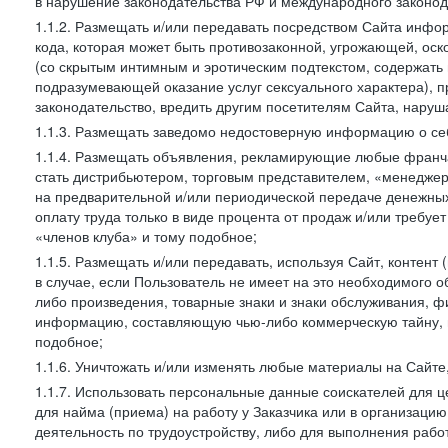
в нарушение законодательства РФ и международного законод
1.1.2. Размещать и/или передавать посредством Сайта инфор
кода, которая может быть противозаконной, угрожающей, оск
(со скрытым интимным и эротическим подтекстом, содержать
подразумевающей оказание услуг сексуального характера), 
законодательство, вредить другим посетителям Сайта, наруша
1.1.3. Размещать заведомо недостоверную информацию о себ
1.1.4. Размещать объявления, рекламирующие любые франча
стать дистрибьютером, торговым представителем, «менедже
на предварительной и/или периодической передаче денежны
оплату труда только в виде процента от продаж и/или требуе
«членов клуба» и тому подобное;
1.1.5. Размещать и/или передавать, используя Сайт, контент
в случае, если Пользователь не имеет на это необходимого 
либо произведения, товарные знаки и знаки обслуживания,
информацию, составляющую чью-либо коммерческую тайну, и
подобное;
1.1.6. Уничтожать и/или изменять любые материалы на Сайте
1.1.7. Использовать персональные данные соискателей для ц
для найма (приема) на работу у Заказчика или в организаци
деятельность по трудоустройству, либо для выполнения рабо