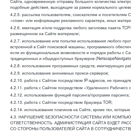
Сайта, одновременную отправку большого количества электро
подобные действия, выходящие за рамки нормального целевог
4.2.5. рассылка пользователям, соискателям и посетителя
«спам» или информацию рекламного характера, иных материа
4.2.6. имитация и/или подделка любого заголовка пакета TCP
размещенном на Сайте материале;
4.2.7. использование или попытки использования любого про
встроенной в Сайт поисковой машины, программного обеспе
если их функциональные возможности и порядок работы с Са
традиционных и общедоступных браузеров (NetscapeNavigator
4.2.8. использование программных средств, имитирующих раб
4.2.9. использование анонимных прокси-серверов;
4.2.10. работа с Сайтом посредством IP-адресов, не принадл
4.2.11. работа с Сайтом посредством «Удаленного Рабочего с
4.2.12. использование функций парсинга/программ парсинга;
4.2.13. работа с Сайтом посредством браузера TOR;
4.2.14. использование плагинов на Сайте, кроме тех, которы
4.3. НАРУШЕНИЕ БЕЗОПАСНОСТИ СИСТЕМЫ ИЛИ КОМПЬЮ
ОТВЕТСТВЕННОСТЬ. АДМИНИСТРАЦИЯ САЙТА БУДЕТ РА
СО СТОРОНЫ ПОЛЬЗОВАТЕЛЕЙ САЙТА В СОТРУДНИЧЕСТ