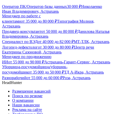
Оператор ПК/Оператор базы данных
30 000
₽
Николаенко
Иван Владимирович, Астрахань
Менеджер по работе с
клиентами
от
35 000
до
80 000
₽
Типография Молния,
Астрахань
Продавец-консультант
от
50 000
до
80 000
₽
Данилова Наталья
Владимировна, Астрахань
Специалист по ВЭД
от
40 000
до
82 000
₽
МТ-ТЛК, Астрахань
Логопед-дефектолог
от
30 000
до
80 000
₽
Центр речи
Екатерины Сазоновой, Астрахань
Менеджер по продвижению
ИИ
от
55 000
до
90 000
₽
Астрахань-Гарант-Сервис, Астрахань
Уборщица-посудомойщица/уборщик-
посудомойщик
от
35 000
до
50 000
₽
ТД А-Икра, Астрахань
Разнорабочий
от
55 000
до
60 000
₽
Роза, Астрахань
HeadHunter
Размещение вакансий
Поиск по резюме
О компании
Наши вакансии
Реклама на сайте