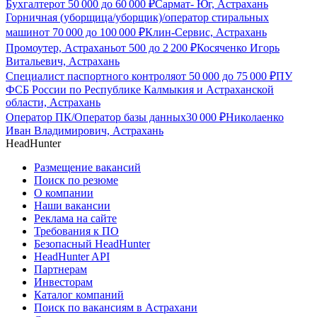
Бухгалтер
от
50 000
до
60 000
₽
Сармат- Юг, Астрахань
Горничная (уборщица/уборщик)/оператор стиральных
машин
от
70 000
до
100 000
₽
Клин-Сервис, Астрахань
Промоутер, Астрахань
от
500
до
2 200
₽
Косяченко Игорь
Витальевич, Астрахань
Специалист паспортного контроля
от
50 000
до
75 000
₽
ПУ
ФСБ России по Республике Калмыкия и Астраханской
области, Астрахань
Оператор ПК/Оператор базы данных
30 000
₽
Николаенко
Иван Владимирович, Астрахань
HeadHunter
Размещение вакансий
Поиск по резюме
О компании
Наши вакансии
Реклама на сайте
Требования к ПО
Безопасный HeadHunter
HeadHunter API
Партнерам
Инвесторам
Каталог компаний
Поиск по вакансиям в Астрахани