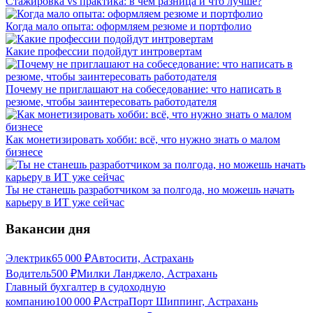
Стажировка vs практика: в чём разница и что лучше?
Когда мало опыта: оформляем резюме и портфолио
Какие профессии подойдут интровертам
Почему не приглашают на собеседование: что написать в
резюме, чтобы заинтересовать работодателя
Как монетизировать хобби: всё, что нужно знать о малом
бизнесе
Ты не станешь разработчиком за полгода, но можешь начать
карьеру в ИТ уже сейчас
Вакансии дня
Электрик
65 000
₽
Автосити, Астрахань
Водитель
500
₽
Милки Ланджело, Астрахань
Главный бухгалтер в судоходную
компанию
100 000
₽
АстраПорт Шиппинг, Астрахань