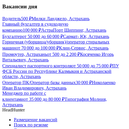
Вакансии дня
Водитель
500
₽
Милки Ланджело, Астрахань
Главный бухгалтер в судоходную
компанию
100 000
₽
АстраПорт Шиппинг, Астрахань
Бухгалтер
от
50 000
до
60 000
₽
Сармат- Юг, Астрахань
Горничная (уборщица/уборщик)/оператор стиральных
машин
от
70 000
до
100 000
₽
Клин-Сервис, Астрахань
Промоутер, Астрахань
от
500
до
2 200
₽
Косяченко Игорь
Витальевич, Астрахань
Специалист паспортного контроля
от
50 000
до
75 000
₽
ПУ
ФСБ России по Республике Калмыкия и Астраханской
области, Астрахань
Оператор ПК/Оператор базы данных
30 000
₽
Николаенко
Иван Владимирович, Астрахань
Менеджер по работе с
клиентами
от
35 000
до
80 000
₽
Типография Молния,
Астрахань
HeadHunter
Размещение вакансий
Поиск по резюме