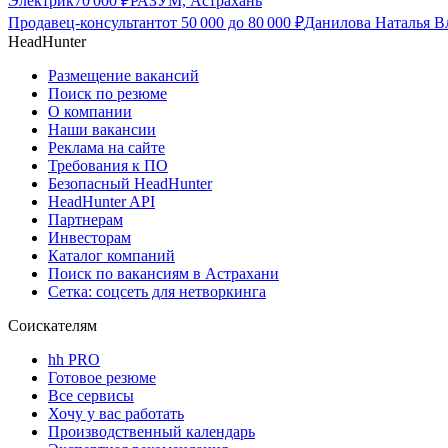
Электрик
70 000
₽
РАЗУМ, Астрахань
Продавец-консультант
от
50 000
до
80 000
₽
Данилова Наталья В
HeadHunter
Размещение вакансий
Поиск по резюме
О компании
Наши вакансии
Реклама на сайте
Требования к ПО
Безопасный HeadHunter
HeadHunter API
Партнерам
Инвесторам
Каталог компаний
Поиск по вакансиям в Астрахани
Сетка: соцсеть для нетворкинга
Соискателям
hh PRO
Готовое резюме
Все сервисы
Хочу у вас работать
Производственный календарь