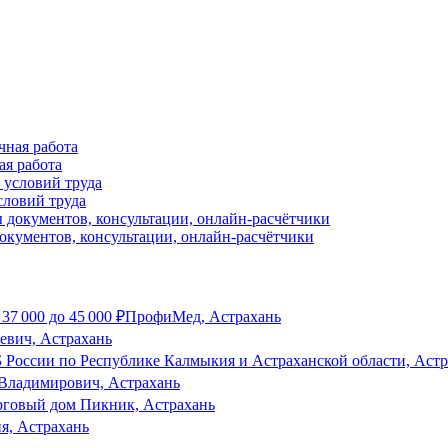
ая работа
словий труда
окументов, консультации, онлайн-расчётчики
т
37 000
до
45 000
₽
ПрофиМед, Астрахань
евич, Астрахань
России по Республике Калмыкия и Астраханской области, Астр
Владимирович, Астрахань
рговый дом Пикник, Астрахань
я, Астрахань