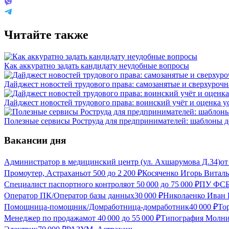
Читайте также
Как аккуратно задать кандидату неудобные вопросы
Дайджест новостей трудового права: самозанятые и сверхурочн
Дайджест новостей трудового права: воинский учёт и оценка у
Полезные сервисы Роструда для предпринимателей: шаблоны д
Вакансии дня
Администратор в медицинский центр (ул. Ахшарумова Д.34)
о
Промоутер, Астрахань
от
500
до
2 200
₽
Косяченко Игорь Виталь
Специалист паспортного контроля
от
50 000
до
75 000
₽
ПУ ФСБ 
Оператор ПК/Оператор базы данных
30 000
₽
Николаенко Иван 
Помощница-помощник/Домработница-домработник
40 000
₽
То
Менеджер по продажам
от
40 000
до
55 000
₽
Типография Молни