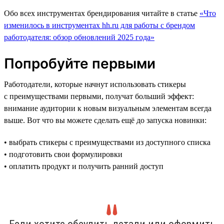
Обо всех инструментах брендирования читайте в статье
«Что
изменилось в инструментах hh.ru для работы с брендом
работодателя: обзор обновлений 2025 года»
Попробуйте первыми
Работодатели, которые начнут использовать стикеры
с преимуществами первыми, получат больший эффект:
внимание аудитории к новым визуальным элементам всегда
выше. Вот что вы можете сделать ещё до запуска новинки:
• выбрать стикеры с преимуществами из доступного списка
• подготовить свои формулировки
• оплатить продукт и получить ранний доступ