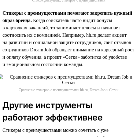
Список доступных стикеров с преимуществами
Стикеры с преимуществами помогают закрепить нужный
образ бренда.
Когда соискатель часто видит бонусы
в карточках вакансий, то запоминает плюсы и начинает
соотносить их с компанией. Например, hh.ru делает акцент
на развитии и социальной защите сотрудников, сайт отзывов
сотрудников Dream Job обращает внимание на карьерный рост
и оплату обучения, а проект «Сетка» заботится об удобстве
и эмоциональном состоянии команды.
Сравнение стикеров с преимуществами hh.ru, Dream Job и Сетки
Другие инструменты
работают эффективнее
Стикеры с преимуществами можно сочетать с уже