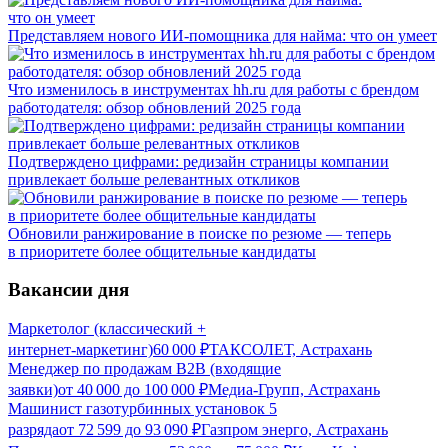
Представляем нового ИИ-помощника для найма: что он умеет
Что изменилось в инструментах hh.ru для работы с брендом
работодателя: обзор обновлений 2025 года
Подтверждено цифрами: редизайн страницы компании
привлекает больше релевантных откликов
Обновили ранжирование в поиске по резюме — теперь
в приоритете более общительные кандидаты
Вакансии дня
Маркетолог (классический +
интернет‑маркетинг)
60 000
₽
ТАКСОЛЕТ, Астрахань
Менеджер по продажам B2B (входящие
заявки)
от
40 000
до
100 000
₽
Медиа-Групп, Астрахань
Машинист газотурбинных установок 5
разряда
от
72 599
до
93 090
₽
Газпром энерго, Астрахань