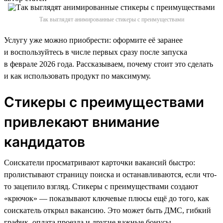
Так выглядят анимированные стикеры с преимуществами
Услугу уже можно приобрести: оформите её заранее
и воспользуйтесь в числе первых сразу после запуска
в феврале 2026 года. Рассказываем, почему стоит это сделать
и как использовать продукт по максимуму.
Стикеры с преимуществами
привлекают внимание
кандидатов
Соискатели просматривают карточки вакансий быстро:
пролистывают страницу поиска и останавливаются, если что-
то зацепило взгляд. Стикеры с преимуществами создают
«крючок» — показывают ключевые плюсы ещё до того, как
соискатель открыл вакансию. Это может быть ДМС, гибкий
график, оплата проезда и другие важные бонусы.