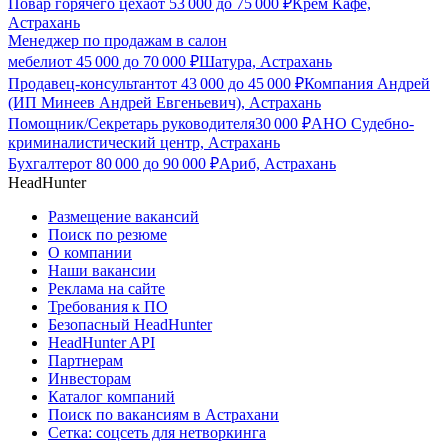
Повар горячего цеха
от
53 000
до
75 000
₽
Крем Кафе,
Астрахань
Менеджер по продажам в салон
мебели
от
45 000
до
70 000
₽
Шатура, Астрахань
Продавец-консультант
от
43 000
до
45 000
₽
Компания Андрей
(ИП Минеев Андрей Евгеньевич), Астрахань
Помощник/Секретарь руководителя
30 000
₽
АНО Судебно-
криминалистический центр, Астрахань
Бухгалтер
от
80 000
до
90 000
₽
Ариб, Астрахань
HeadHunter
Размещение вакансий
Поиск по резюме
О компании
Наши вакансии
Реклама на сайте
Требования к ПО
Безопасный HeadHunter
HeadHunter API
Партнерам
Инвесторам
Каталог компаний
Поиск по вакансиям в Астрахани
Сетка: соцсеть для нетворкинга