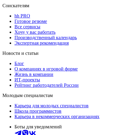
Соискателям
hh PRO
Готовое резюме
Все сервисы
Хочу у вас работать
Производственный календарь
Экспертная рекомендация
Новости и статьи
Блог
О компаниях в игровой форме
Жизнь в компании
ИТ-проекты
Рейтинг работодателей России
Молодым специалистам
Карьера для молодых специалистов
Школа программистов
Карьера в некоммерческих организациях
Боты для уведомлений