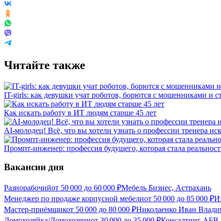
Читайте также
IT-girls: как девушки учат роботов, борются с мошенниками и 
Как искать работу в ИТ людям старше 45 лет
AI-молодец! Всё, что вы хотели узнать о профессии тренера ис
Промпт-инженер: профессия будущего, которая стала реальнос
Вакансии дня
Разнорабочий
от
50 000
до
60 000
₽
Мебель Бизнес, Астрахань
Менеджер по продаже корпусной мебели
от
50 000
до
85 000
₽
И
Мастер-приёмщик
от
50 000
до
80 000
₽
Николаенко Иван Влади
Домохозяйка/Домохозяин
от
30 000
до
35 000
₽
Консалтинг АБВ,