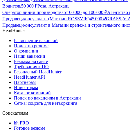
Водитель
50 000
₽
Роза, Астрахань
Оператор линии производства
от
60 000
до
100 000
₽
Агентство 
Продавец-консультант (Магазин ROSSVIK)
45 000
₽
GRASS (г. А
Продавец-консультант в Магазин крепежа и строительного и
HeadHunter
Размещение вакансий
Поиск по резюме
О компании
Наши вакансии
Реклама на сайте
Требования к ПО
Безопасный HeadHunter
HeadHunter API
Партнерам
Инвесторам
Каталог компаний
Поиск по вакансиям в Астрахани
Сетка: соцсеть для нетворкинга
Соискателям
hh PRO
Готовое резюме