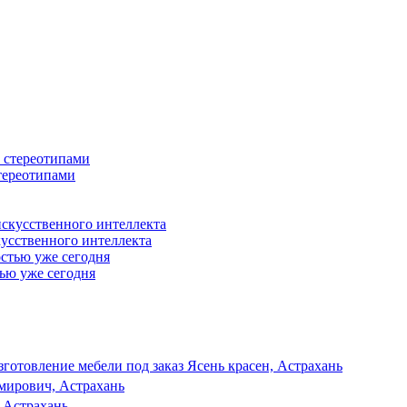
стереотипами
кусственного интеллекта
тью уже сегодня
зготовление мебели под заказ Ясень красен, Астрахань
мирович, Астрахань
 Астрахань