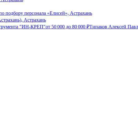
по подбору персонала «Елисей», Астрахань
страхань), Астрахань
нструмента "ИН-КРЕП"
от
50 000
до
80 000
₽
Типаков Алексей Павл