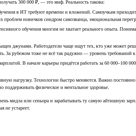
олучать 300 000 ₽, — это миф. Реальность такова:
бучения в ИТ требуют времени и вложений. Самоучкам приходит
х проблем новичков синдром самозванца, эмоциональная перегруз
нсивного обучения многим не хватает реального опыта. Пониман
щен джунами. Работодатели чаще ищут тех, кто уже может решат
ть. За рубежом тоже не всё так радужно — уровень требований
рплатой. В начале карьеры придётся работать за 60 000–100 000
вную нагрузку. Технологии быстро меняются. Важно постоянно «
но поддерживать физическое и ментальное здоровье.
ровень мидла или сеньора и зарабатывать ту самую айтишную зар
я не устареет.