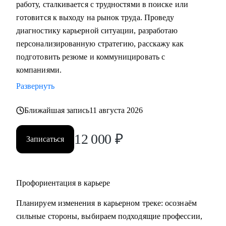
работу, сталкивается с трудностями в поиске или
• Подготовка к собеседованию (скрининг с HR, финальное
готовится к выходу на рынок труда. Проведу
с руководителем, опционально - подготовиться к
диагностику карьерной ситуации, разработаю
техническому собеседованию).
персонализированную стратегию, расскажу как
• Зарплатные переговоры (повышение или переговоры на
подготовить резюме и коммуницировать с
собеседовании).
компаниями.
• Прокачка ценности сотрудника на текущем месте (как
Развернуть
сделать так, чтобы руководитель заметил и наконец начал
выделять среди команды, повышать и тд.)
Ближайшая запись
11 августа 2026
Кому могу помочь:
12 000
₽
Записаться
• Студентам бакалавриата/магистратуры/аспирантуры
технических направлений;
• Учащимся на онлайн-курсах для переквалификации (IT,
Digital, Образование);
Профориентация в карьере
• Junior/Middle/Senior-специалистам;
Планируем изменения в карьерном треке: осознаём
• Middle и C-level менеджерам.
сильные стороны, выбираем подходящие профессии,