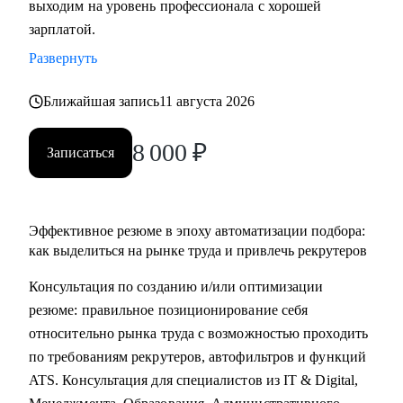
выходим на уровень профессионала с хорошей
• Основные направления:
зарплатой.
- IT (разработка, тестирование, администрирование,
Развернуть
информационная безопасность),
- DataScience и аналитика, Машинное обучение и
Ближайшая запись
11 августа 2026
Компьютерное зрение,
- Digital (маркетологи, дизайнеры, исследователи,
8 000
₽
Записаться
редакторы, smm)
- Education Tech (Педагогические дизайнеры, методологи)
- Managment (Project, Product, Operations, Middle & C-level)
Эффективное резюме в эпоху автоматизации подбора:
Про мой опыт:
как выделиться на рынке труда и привлечь рекрутеров
• Преодолела свой личный стеклянный потолок и стала
Консультация по созданию и/или оптимизации
Операционным директором после годового перерыва от
резюме: правильное позиционирование себя
full-time занятости.
относительно рынка труда с возможностью проходить
• Трижды проходила переквалификацию, имею высшее
по требованиям рекрутеров, автофильтров и функций
медицинское образование, опыт в сфере информационной
ATS. Консультация для специалистов из IT & Digital,
безопасности (Wallarm), Edtech (Geekbrains, Яндекс