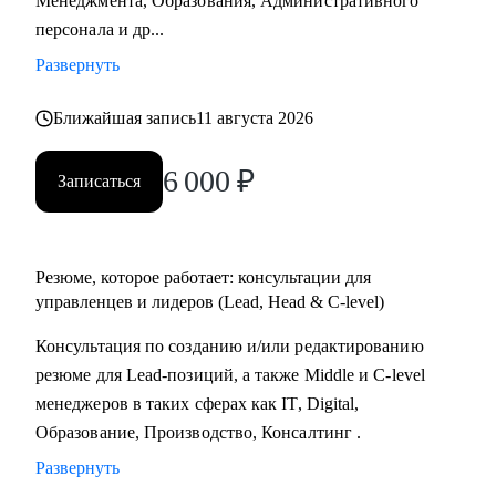
Менеджмента, Образования, Административного
Практикум, QA Guru) и высшего образования (Сколтех).
персонала и др...
• Регулярно прохожу обучение на коротких курсах, чтобы
Развернуть
глубже разбираться в профессиях, по которым
консультирую.
Ближайшая запись
11 августа 2026
Как я работаю:
6 000
₽
Записаться
• разрабатываю индивидуальную стратегию под каждого
клиента,
• помогаю выделиться на рынке труда и укрепить личный
бренд,
Резюме, которое работает: консультации для
• рассказываю про эффективный нетворкинг и
управленцев и лидеров (Lead, Head & C-level)
нетривиальные лайфхаки по поиску работы,
Консультация по созданию и/или редактированию
• приношу инсайты из рынка труда и новости внутри
резюме для Lead-позиций, а также Middle и C-level
крупных компаний.
менеджеров в таких сферах как IT, Digital,
Образование, Производство, Консалтинг .
Развернуть