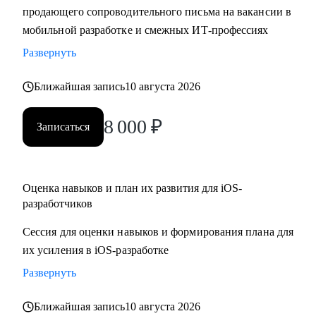
продающего сопроводительного письма на вакансии в
• Составить резюме и сопроводительное письма,
мобильной разработке и смежных ИТ-профессиях
подготовиться к собеседованию и разобрать тестовые
задания
Развернуть
• Отрепетировать собеседования в условиях максимально
Ближайшая запись
10 августа 2026
близких к реальным
• Изучить основные инструменты или углубить знания в
8 000
₽
мобильной работке под iOS
Записаться
• Разобраться с разными подходами к разработке
(монолиты, микросервисы, многомодульность)
• Разобраться, какие архитектурные подходы существуют и
Оценка навыков и план их развития для iOS-
как их применять
разработчиков
Сессия для оценки навыков и формирования плана для
Кому могу помочь:
их усиления в iOS-разработке
• Juinior и Middle мобильным разработчикам (iOS, Android)
• Любым IT-специалистам, кто хочет перейти на
Развернуть
руководящую должность
Ближайшая запись
10 августа 2026
• IT-лидам, кто недавно стал руководителем, и Project-