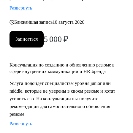
• разработать стратегию поиска работы или роста внутри
Развернуть
вашей компании
• помочь разобраться с нюансами работы по этим
Ближайшая запись
10 августа 2026
направлениями и с тем, как это устроено в различных
5 000
₽
компаниях и отраслях
Записаться
• проанализировать ваше текущее резюме и дать советы
Кому могу помочь:
Консультация по созданию и обновлению резюме в
• специалистам, которые хотят развиваться в сфере
сфере внутренних коммуникаций и HR-бренда
внутренних коммуникаций, HR-бренда, корпоративных
Услуга подойдет специалистам уровня junior или
мероприятий, комьюнити-менеджмента
middle, которые не уверены в своем резюме и хотят
• тем, кто хочет сменить карьерный трек и перейти во
усилить его. На консультации вы получите
внутриком, HR-бренд и корпоративный ивент
рекомендации для самостоятельного обновления
• специалистам уровня Junior и Middle: внутренние
резюме
коммуникации, HR-бренд, event-менеджер
Развернуть