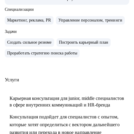
компаниях с нуля, создавал и внедрял EVP, и новые
концепции бренда работодателя
Специализации
• организовывал различные мероприятия от 10 до 1000
Маркетинг, реклама, PR
Управление персоналом, тренинги
человек для внешних и внутренних участников
• сейчас развиваю бренд работодателя в лидере HR-tech
Задачи
России.
Создать сильное резюме
Построить карьерный план
• спикер профильных конференций и эксперт в области
Проработать стратегию поиска работы
развития HR-бренда
С чем помогу:
• сформулировать карьерную цель и разработать план для
Услуги
ее достижения
• определить ваши сильные стороны и навыки,
Карьерная консультация для junior, middle специалистов
необходимые для достижения этой цели
в сфере внутренних коммуникаций и HR-бренда
• подготовиться к карьерному переходу в сферу
Консультация подойдет для специалистов с опытом,
внутренних коммуникаций, HR-бренда или
которые хотят определиться с вектором дальнейшего
корпоративного event-менеджера, особенно в ИТ-сферу
развития или перехода в новое направление
• подготовить или переработать кейсы для поиска работы