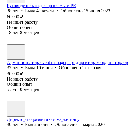
Руководитель отдела рекламы и PR
38
лет
•
Была
4 августа
•
Обновлено
15 июня 2023
60 000
₽
Не ищет работу
Общий опыт
18
лет
8
месяцев
Администратор, event manager, арт директор, координатор, б
37
лет
•
Была
16 июня
•
Обновлено
1 февраля
30 000
₽
Не ищет работу
Общий опыт
5
лет
10
месяцев
Директор по развитию и маркетингу
39
лет
•
Был
2 июня
•
Обновлено
11 марта 2020