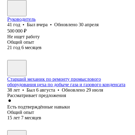
Руководитель
41
год
•
Был
вчера
•
Обновлено
30 апреля
500 000
₽
Не ищет работу
Общий опыт
21
год
6
месяцев
Старший механик по ремонту промыслового
оборудования цеха по добыче газа и газового конденсата
38
лет
•
Был
6 августа
•
Обновлено
29 июля
Рассматривает предложения
Есть подтверждённые навыки
Общий опыт
15
лет
7
месяцев