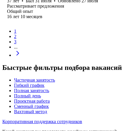
37
лет
•
Был
31 июля
•
Обновлено
27 июля
Рассматривает предложения
Общий опыт
16
лет
10
месяцев
1
2
3
...
Быстрые фильтры подбора вакансий
Частичная занятость
Гибкий график
Полная занятость
Полный день
Проектная работа
Сменный график
Вахтовый метод
Корпоративная поддержка сотрудников