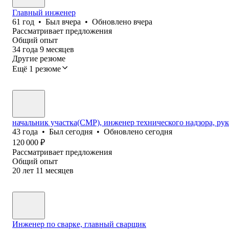
Главный инженер
61
год
•
Был
вчера
•
Обновлено
вчера
Рассматривает предложения
Общий опыт
34
года
9
месяцев
Другие резюме
Ещё 1 резюме
начальник участка(СМР), инженер технического надзора, рук
43
года
•
Был
сегодня
•
Обновлено
сегодня
120 000
₽
Рассматривает предложения
Общий опыт
20
лет
11
месяцев
Инженер по сварке, главный сварщик