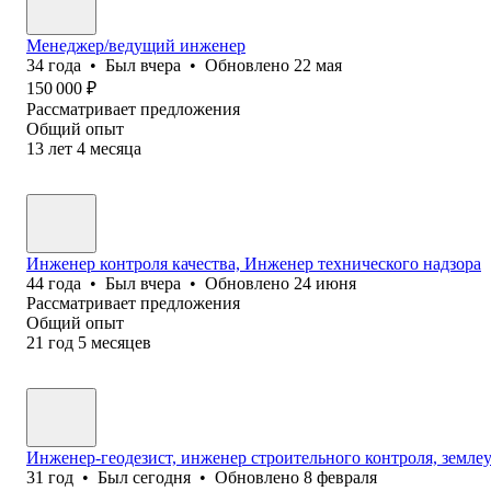
Менеджер/ведущий инженер
34
года
•
Был
вчера
•
Обновлено
22 мая
150 000
₽
Рассматривает предложения
Общий опыт
13
лет
4
месяца
Инженер контроля качества, Инженер технического надзора
44
года
•
Был
вчера
•
Обновлено
24 июня
Рассматривает предложения
Общий опыт
21
год
5
месяцев
Инженер-геодезист, инженер строительного контроля, землеу
31
год
•
Был
сегодня
•
Обновлено
8 февраля