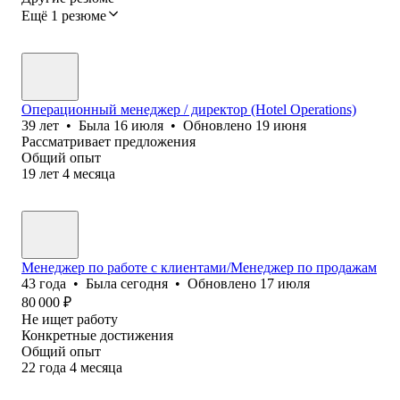
Ещё 1 резюме
Операционный менеджер / директор (Hotel Operations)
39
лет
•
Была
16 июля
•
Обновлено
19 июня
Рассматривает предложения
Общий опыт
19
лет
4
месяца
Менеджер по работе с клиентами/Менеджер по продажам
43
года
•
Была
сегодня
•
Обновлено
17 июля
80 000
₽
Не ищет работу
Конкретные достижения
Общий опыт
22
года
4
месяца