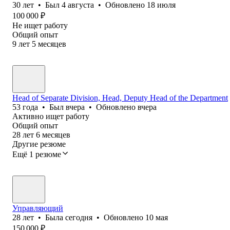
30
лет
•
Был
4 августа
•
Обновлено
18 июля
100 000
₽
Не ищет работу
Общий опыт
9
лет
5
месяцев
Head of Separate Division, Head, Deputy Head of the Department
53
года
•
Был
вчера
•
Обновлено
вчера
Активно ищет работу
Общий опыт
28
лет
6
месяцев
Другие резюме
Ещё 1 резюме
Управляющий
28
лет
•
Была
сегодня
•
Обновлено
10 мая
150 000
₽