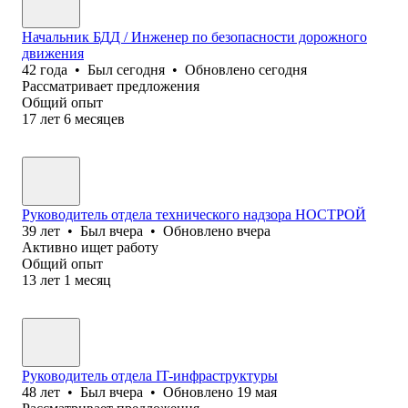
Начальник БДД / Инженер по безопасности дорожного
движения
42
года
•
Был
сегодня
•
Обновлено
сегодня
Рассматривает предложения
Общий опыт
17
лет
6
месяцев
Руководитель отдела технического надзора НОСТРОЙ
39
лет
•
Был
вчера
•
Обновлено
вчера
Активно ищет работу
Общий опыт
13
лет
1
месяц
Руководитель отдела IT-инфраструктуры
48
лет
•
Был
вчера
•
Обновлено
19 мая