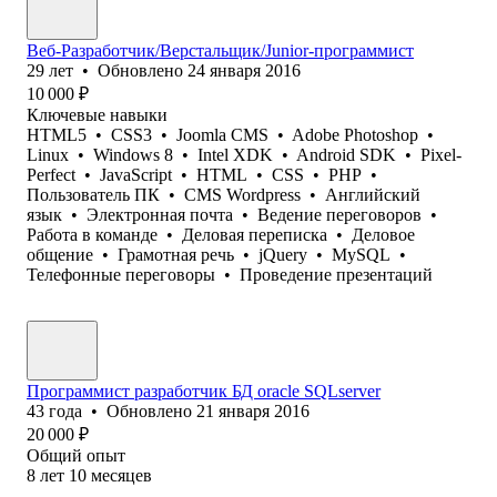
Веб-Разработчик/Верстальщик/Junior-программист
29
лет
•
Обновлено
24 января 2016
10 000
₽
Ключевые навыки
HTML5
•
CSS3
•
Joomla CMS
•
Adobe Photoshop
•
Linux
•
Windows 8
•
Intel XDK
•
Android SDK
•
Pixel-
Perfect
•
JavaScript
•
HTML
•
CSS
•
PHP
•
Пользователь ПК
•
CMS Wordpress
•
Английский
язык
•
Электронная почта
•
Ведение переговоров
•
Работа в команде
•
Деловая переписка
•
Деловое
общение
•
Грамотная речь
•
jQuery
•
MySQL
•
Телефонные переговоры
•
Проведение презентаций
Программист разработчик БД oracle SQLserver
43
года
•
Обновлено
21 января 2016
20 000
₽
Общий опыт
8
лет
10
месяцев