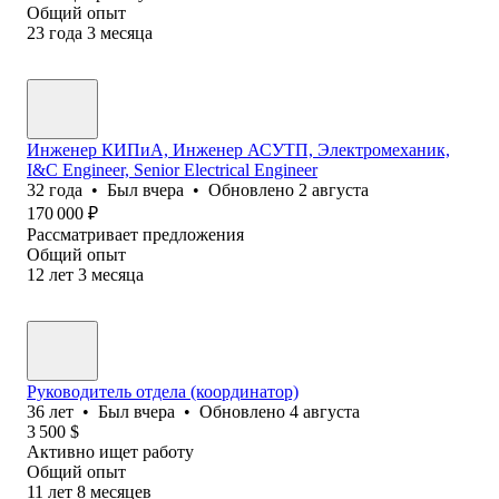
Общий опыт
23
года
3
месяца
Инженер КИПиА, Инженер АСУТП, Электромеханик,
I&C Engineer, Senior Electrical Engineer
32
года
•
Был
вчера
•
Обновлено
2 августа
170 000
₽
Рассматривает предложения
Общий опыт
12
лет
3
месяца
Руководитель отдела (координатор)
36
лет
•
Был
вчера
•
Обновлено
4 августа
3 500
$
Активно ищет работу
Общий опыт
11
лет
8
месяцев