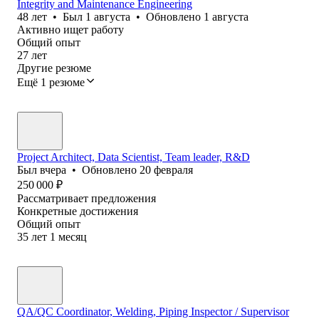
Integrity and Maintenance Engineering
48
лет
•
Был
1 августа
•
Обновлено
1 августа
Активно ищет работу
Общий опыт
27
лет
Другие резюме
Ещё 1 резюме
Project Architect, Data Scientist, Team leader, R&D
Был
вчера
•
Обновлено
20 февраля
250 000
₽
Рассматривает предложения
Конкретные достижения
Общий опыт
35
лет
1
месяц
QA/QC Coordinator, Welding, Piping Inspector / Supervisor