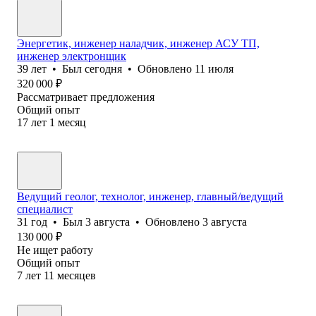
Энергетик, инженер наладчик, инженер АСУ ТП,
инженер электронщик
39
лет
•
Был
сегодня
•
Обновлено
11 июля
320 000
₽
Рассматривает предложения
Общий опыт
17
лет
1
месяц
Ведущий геолог, технолог, инженер, главный/ведущий
специалист
31
год
•
Был
3 августа
•
Обновлено
3 августа
130 000
₽
Не ищет работу
Общий опыт
7
лет
11
месяцев