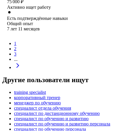
75 000
₽
Активно ищет работу
Есть подтверждённые навыки
Общий опыт
7
лет
11
месяцев
1
2
3
...
Другие пользователи ищут
training specialist
корпоративный тренер
менеджер по обучению
специалист отдела обучения
специалист по дистанционному обучению
специалист по обучению и развитию
специалист по обучению и развитию персонала
специалист по обучению персонала