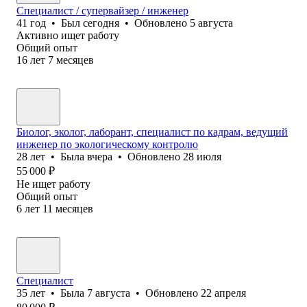
Специалист / супервайзер / инженер
41
год
•
Был
сегодня
•
Обновлено
5 августа
Активно ищет работу
Общий опыт
16
лет
7
месяцев
Биолог, эколог, лаборант, специалист по кадрам, ведущий
инженер по экологическому контролю
28
лет
•
Была
вчера
•
Обновлено
28 июля
55 000
₽
Не ищет работу
Общий опыт
6
лет
11
месяцев
Специалист
35
лет
•
Была
7 августа
•
Обновлено
22 апреля