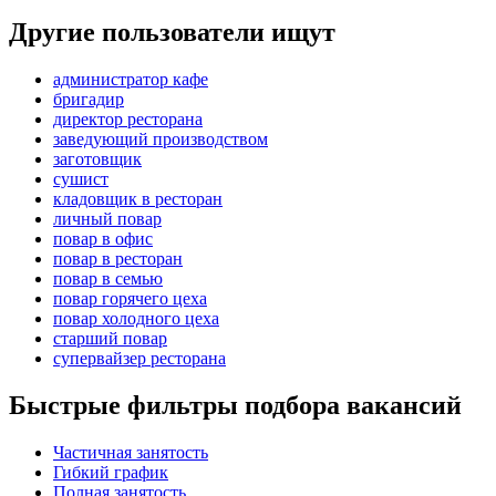
Другие пользователи ищут
администратор кафе
бригадир
директор ресторана
заведующий производством
заготовщик
сушист
кладовщик в ресторан
личный повар
повар в офис
повар в ресторан
повар в семью
повар горячего цеха
повар холодного цеха
старший повар
супервайзер ресторана
Быстрые фильтры подбора вакансий
Частичная занятость
Гибкий график
Полная занятость