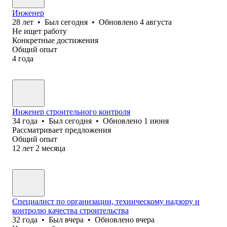
Инженер
28
лет
•
Был
сегодня
•
Обновлено
4 августа
Не ищет работу
Конкретные достижения
Общий опыт
4
года
Инженер строительного контроля
34
года
•
Был
сегодня
•
Обновлено
1 июня
Рассматривает предложения
Общий опыт
12
лет
2
месяца
Специалист по организации, техническому надзору и
контролю качества строительства
32
года
•
Был
вчера
•
Обновлено
вчера