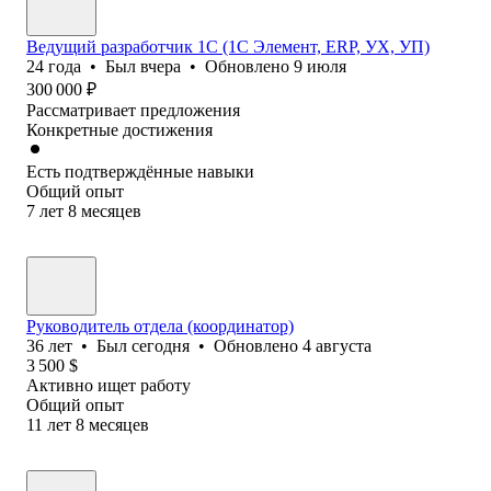
Ведущий разработчик 1С (1С Элемент, ERP, УХ, УП)
24
года
•
Был
вчера
•
Обновлено
9 июля
300 000
₽
Рассматривает предложения
Конкретные достижения
Есть подтверждённые навыки
Общий опыт
7
лет
8
месяцев
Руководитель отдела (координатор)
36
лет
•
Был
сегодня
•
Обновлено
4 августа
3 500
$
Активно ищет работу
Общий опыт
11
лет
8
месяцев