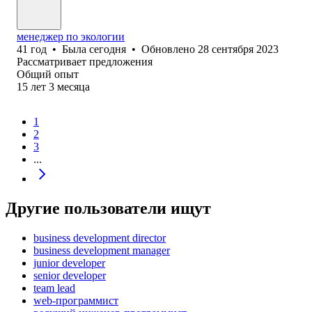
менеджер по экологии
41
год
•
Была
сегодня
•
Обновлено
28 сентября 2023
Рассматривает предложения
Общий опыт
15
лет
3
месяца
1
2
3
...
Другие пользователи ищут
business development director
business development manager
junior developer
senior developer
team lead
web-программист