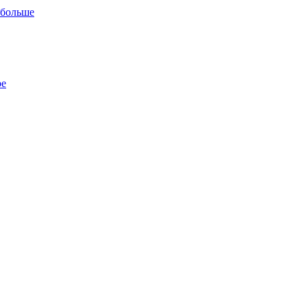
 больше
ре