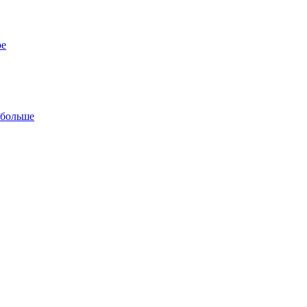
ре
 больше