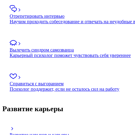
Отрепетировать интервью
Научим проходить собеседование и отвечать на неудобные
Вылечить синдром самозванца
Карьерный психолог поможет чувствовать себя увереннее
Справиться с выгоранием
Психолог поддержит, если не осталось сил на работу
Развитие карьеры
Развитие навыков и карьеры