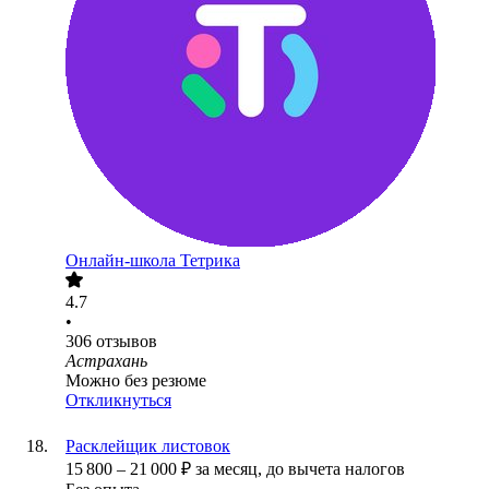
Онлайн-школа Тетрика
4.7
•
306
отзывов
Астрахань
Можно без резюме
Откликнуться
Расклейщик листовок
15 800
–
21 000
₽
за месяц,
до вычета налогов