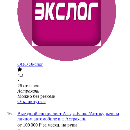
ООО
Экслог
4.2
•
26
отзывов
Астрахань
Можно без резюме
Откликнуться
Выездной специалист Альфа-Банка/Автокурьер на
личном автомобиле в г. Астрахань
от
100 000
₽
за месяц,
на руки