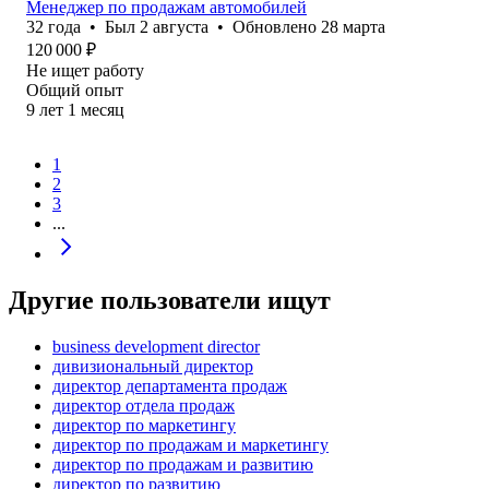
Менеджер по продажам автомобилей
32
года
•
Был
2 августа
•
Обновлено
28 марта
120 000
₽
Не ищет работу
Общий опыт
9
лет
1
месяц
1
2
3
...
Другие пользователи ищут
business development director
дивизиональный директор
директор департамента продаж
директор отдела продаж
директор по маркетингу
директор по продажам и маркетингу
директор по продажам и развитию
директор по развитию