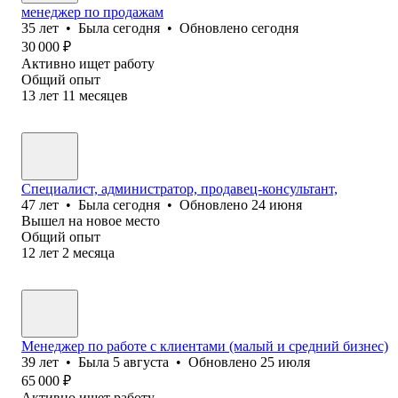
менеджер по продажам
35
лет
•
Была
сегодня
•
Обновлено
сегодня
30 000
₽
Активно ищет работу
Общий опыт
13
лет
11
месяцев
Специалист, администратор, продавец-консультант,
47
лет
•
Была
сегодня
•
Обновлено
24 июня
Вышел на новое место
Общий опыт
12
лет
2
месяца
Менеджер по работе с клиентами (малый и средний бизнес)
39
лет
•
Была
5 августа
•
Обновлено
25 июля
65 000
₽
Активно ищет работу