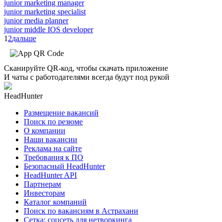
junior marketing manager
junior marketing specialist
junior media planner
junior middle IOS developer
1
2
дальше
Сканируйте QR-код, чтобы скачать приложение
И чаты с работодателями всегда будут под рукой
HeadHunter
Размещение вакансий
Поиск по резюме
О компании
Наши вакансии
Реклама на сайте
Требования к ПО
Безопасный HeadHunter
HeadHunter API
Партнерам
Инвесторам
Каталог компаний
Поиск по вакансиям в Астрахани
Сетка: соцсеть для нетворкинга