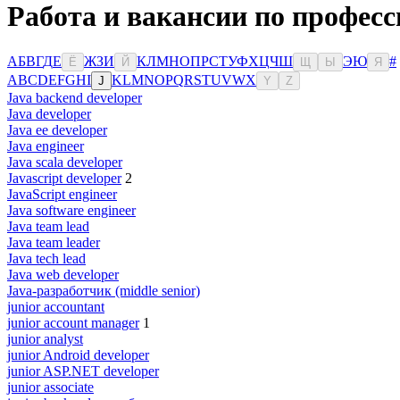
Работа и вакансии по професс
А
Б
В
Г
Д
Е
Ж
З
И
К
Л
М
Н
О
П
Р
С
Т
У
Ф
Х
Ц
Ч
Ш
Э
Ю
#
Ё
Й
Щ
Ы
Я
A
B
C
D
E
F
G
H
I
K
L
M
N
O
P
Q
R
S
T
U
V
W
X
J
Y
Z
Java backend developer
Java developer
Java ee developer
Java engineer
Java scala developer
Javascript developer
2
JavaScript engineer
Java software engineer
Java team lead
Java team leader
Java tech lead
Java web developer
Java-разработчик (middle senior)
junior accountant
junior account manager
1
junior analyst
junior Android developer
junior ASP.NET developer
junior associate