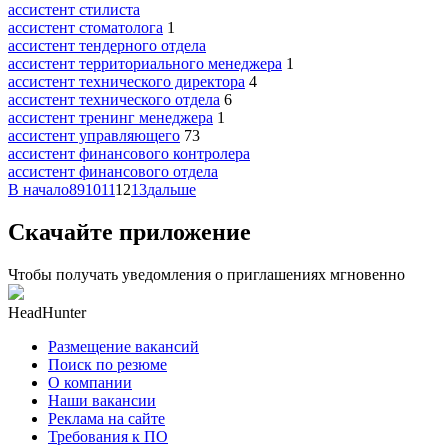
ассистент стилиста
ассистент стоматолога
1
ассистент тендерного отдела
ассистент территориального менеджера
1
ассистент технического директора
4
ассистент технического отдела
6
ассистент тренинг менеджера
1
ассистент управляющего
73
ассистент финансового контролера
ассистент финансового отдела
В начало
8
9
10
11
12
13
дальше
Скачайте приложение
Чтобы получать уведомления о приглашениях мгновенно
HeadHunter
Размещение вакансий
Поиск по резюме
О компании
Наши вакансии
Реклама на сайте
Требования к ПО