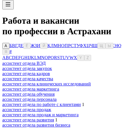
Работа и вакансии
по профессии в Астрахани
Б
В
Г
Д
Е
Ж
З
И
К
Л
М
Н
О
П
Р
С
Т
У
Ф
Х
Ц
Ч
Ш
Э
Ю
А
Ё
Й
Щ
Ы
#
Я
A
B
C
D
E
F
G
H
I
J
K
L
M
N
O
P
Q
R
S
T
U
V
W
X
Y
Z
ассистент отдела ВЭД
ассистент отдела закупок
ассистент отдела кадров
ассистент отдела качества
ассистент отдела клинических исследований
ассистент отдела маркетинга
ассистент отдела обучения
ассистент отдела персонала
ассистент отдела по работе с клиентами
1
ассистент отдела продаж
ассистент отдела продаж и маркетинга
ассистент отдела развития
1
ассистент отдела развития бизнеса