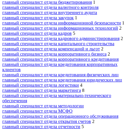
главный специалист отдела бюджетирования
1
главный специалист отдела валютного контроля
главный специалист отдела внутреннего аудита
главный специалист отдела закупок
1
главный специалист отдела информационной безопасности
1
главный специалист отдела информационных технологий
2
главный специалист отдела кадров
5
главный специалист отдела кадрового администрирования
2
главный специалист отдела капитального строительства
главный специалист отдела компенсаций и льгот
2
главный специалист отдела корпоративного бизнеса
2
главный специалист отдела корпоративного кредитования
главный специалист отдела кредитования корпоративных
клиентов
главный специалист отдела кредитования физических лиц
главный специалист отдела кредитования юридических лиц
главный специалист отдела логистики
4
главный специалист отдела маркетинга
8
главный специалист отдела материально-технического
обеспечения
главный специалист отдела методологии
главный специалист отдела МСФО
главный специалист отдела операционного обслуживания
главный специалист отдела открытия счетов
2
главный специалист отдела отчетности
5