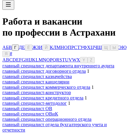
Работа и вакансии
по профессии в Астрахани
А
Б
В
Д
Е
Ж
З
И
К
Л
М
Н
О
П
Р
С
Т
У
Ф
Х
Ц
Ч
Ш
Э
Ю
Г
Ё
Й
Щ
Ы
#
Я
A
B
C
D
E
F
G
H
I
J
K
L
M
N
O
P
Q
R
S
T
U
V
W
X
Y
Z
главный специалист департамента внутреннего аудита
главный специалист договорного отдела
1
главный специалист казначейства
главный специалист канцелярии
главный специалист коммерческого отдела
1
главный специалист-конструктор
главный специалист кредитного отдела
1
главный специалист-методолог
1
главный специалист ОВ
главный специалист ОВиК
главный специалист операционного отдела
главный специалист отдела бухгалтерского учета и
отчетности