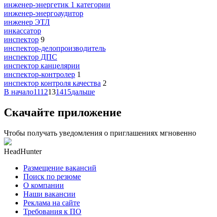
инженер-энергетик 1 категории
инженер-энергоаудитор
инженер ЭТЛ
инкассатор
инспектор
9
инспектор-делопроизводитель
инспектор ДПС
инспектор канцелярии
инспектор-контролер
1
инспектор контроля качества
2
В начало
11
12
13
14
15
дальше
Скачайте приложение
Чтобы получать уведомления о приглашениях мгновенно
HeadHunter
Размещение вакансий
Поиск по резюме
О компании
Наши вакансии
Реклама на сайте
Требования к ПО