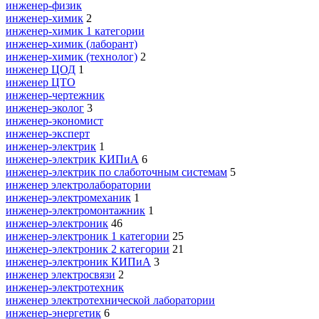
инженер-физик
инженер-химик
2
инженер-химик 1 категории
инженер-химик (лаборант)
инженер-химик (технолог)
2
инженер ЦОД
1
инженер ЦТО
инженер-чертежник
инженер-эколог
3
инженер-экономист
инженер-эксперт
инженер-электрик
1
инженер-электрик КИПиА
6
инженер-электрик по слаботочным системам
5
инженер электролаборатории
инженер-электромеханик
1
инженер-электромонтажник
1
инженер-электроник
46
инженер-электроник 1 категории
25
инженер-электроник 2 категории
21
инженер-электроник КИПиА
3
инженер электросвязи
2
инженер-электротехник
инженер электротехнической лаборатории
инженер-энергетик
6