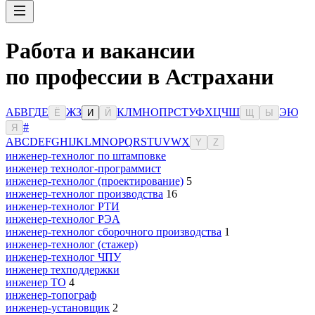
Работа и вакансии
по профессии в Астрахани
А
Б
В
Г
Д
Е
Ж
З
К
Л
М
Н
О
П
Р
С
Т
У
Ф
Х
Ц
Ч
Ш
Э
Ю
Ё
И
Й
Щ
Ы
#
Я
A
B
C
D
E
F
G
H
I
J
K
L
M
N
O
P
Q
R
S
T
U
V
W
X
Y
Z
инженер-технолог по штамповке
инженер технолог-программист
инженер-технолог (проектирование)
5
инженер-технолог производства
16
инженер-технолог РТИ
инженер-технолог РЭА
инженер-технолог сборочного производства
1
инженер-технолог (стажер)
инженер-технолог ЧПУ
инженер техподдержки
инженер ТО
4
инженер-топограф
инженер-установщик
2