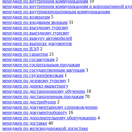
менеджер по внутренним коммуникациям
10
менеджер по внутренним коммуникациям и корпоративной кул
менеджер по внутрикорпоративным коммуникациям
менеджер по возвратам
5
менеджер по входящим звонкам
31
менеджер по въездному туризму
менеджер по выездному туризму
менеджер по выкупу автомобилей
менеджер по выписке документов
менеджер по ВЭД
2
менеджер по гарантии
21
менеджер по госзакупкам
2
менеджер по госпитальным продажам
менеджер по государственным закупкам
3
менеджер по грузоперевозкам
1
менеджер по деловому туризму
1
менеджер по директ-маркетингу
менеджер по дистанционному обучению
18
менеджер по дистанционным продажам
70
менеджер по дистрибуции
2
менеджер по документарному сопровождению
менеджер по документообороту
16
менеджер по дополнительному оборудованию
4
менеджер по доставке
40
менеджер по железнодорожной логистике