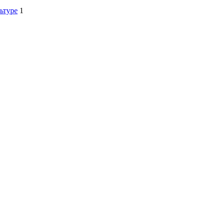
ьтуре
1