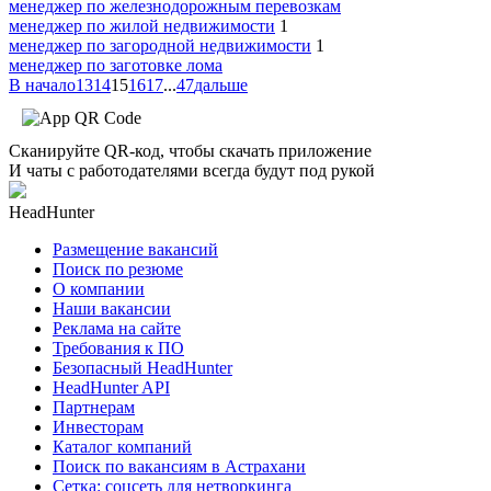
менеджер по железнодорожным перевозкам
менеджер по жилой недвижимости
1
менеджер по загородной недвижимости
1
менеджер по заготовке лома
В начало
13
14
15
16
17
...
47
дальше
Сканируйте QR-код, чтобы скачать приложение
И чаты с работодателями всегда будут под рукой
HeadHunter
Размещение вакансий
Поиск по резюме
О компании
Наши вакансии
Реклама на сайте
Требования к ПО
Безопасный HeadHunter
HeadHunter API
Партнерам
Инвесторам
Каталог компаний
Поиск по вакансиям в Астрахани
Сетка: соцсеть для нетворкинга