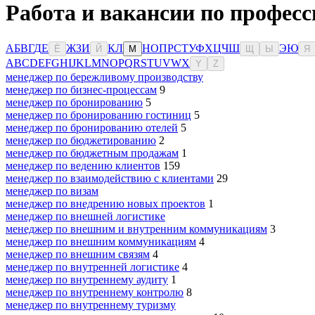
Работа и вакансии по професс
А
Б
В
Г
Д
Е
Ж
З
И
К
Л
Н
О
П
Р
С
Т
У
Ф
Х
Ц
Ч
Ш
Э
Ю
Ё
Й
М
Щ
Ы
Я
A
B
C
D
E
F
G
H
I
J
K
L
M
N
O
P
Q
R
S
T
U
V
W
X
Y
Z
менеджер по бережливому производству
менеджер по бизнес-процессам
9
менеджер по бронированию
5
менеджер по бронированию гостиниц
5
менеджер по бронированию отелей
5
менеджер по бюджетированию
2
менеджер по бюджетным продажам
1
менеджер по ведению клиентов
159
менеджер по взаимодействию с клиентами
29
менеджер по визам
менеджер по внедрению новых проектов
1
менеджер по внешней логистике
менеджер по внешним и внутренним коммуникациям
3
менеджер по внешним коммуникациям
4
менеджер по внешним связям
4
менеджер по внутренней логистике
4
менеджер по внутреннему аудиту
1
менеджер по внутреннему контролю
8
менеджер по внутреннему туризму