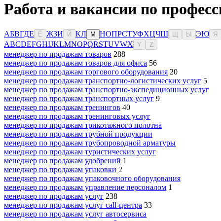
Работа и вакансии по професс
А
Б
В
Г
Д
Е
Ж
З
И
К
Л
Н
О
П
Р
С
Т
У
Ф
Х
Ц
Ч
Ш
Э
Ю
Ё
Й
М
Щ
Ы
Я
A
B
C
D
E
F
G
H
I
J
K
L
M
N
O
P
Q
R
S
T
U
V
W
X
Y
Z
менеджер по продажам товаров
288
менеджер по продажам товаров для офиса
56
менеджер по продажам торгового оборудования
20
менеджер по продажам транспортно-логистических услуг
5
менеджер по продажам транспортно-экспедиционных услуг
менеджер по продажам транспортных услуг
9
менеджер по продажам тренингов
40
менеджер по продажам тренинговых услуг
менеджер по продажам трикотажного полотна
менеджер по продажам трубной продукции
менеджер по продажам трубопроводной арматуры
менеджер по продажам туристических услуг
менеджер по продажам удобрений
1
менеджер по продажам упаковки
2
менеджер по продажам упаковочного оборудования
менеджер по продажам управление персоналом
1
менеджер по продажам услуг
238
менеджер по продажам услуг call-центра
33
менеджер по продажам услуг автосервиса