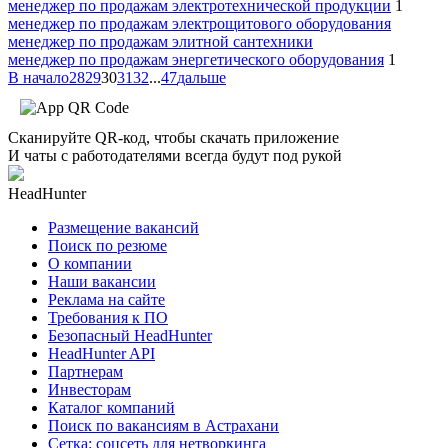
менеджер по продажам электротехнической продукции
1
менеджер по продажам электрощитового оборудования
менеджер по продажам элитной сантехники
менеджер по продажам энергетического оборудования
1
В начало
28
29
30
31
32
...
47
дальше
Сканируйте QR-код, чтобы скачать приложение
И чаты с работодателями всегда будут под рукой
HeadHunter
Размещение вакансий
Поиск по резюме
О компании
Наши вакансии
Реклама на сайте
Требования к ПО
Безопасный HeadHunter
HeadHunter API
Партнерам
Инвесторам
Каталог компаний
Поиск по вакансиям в Астрахани
Сетка: соцсеть для нетворкинга