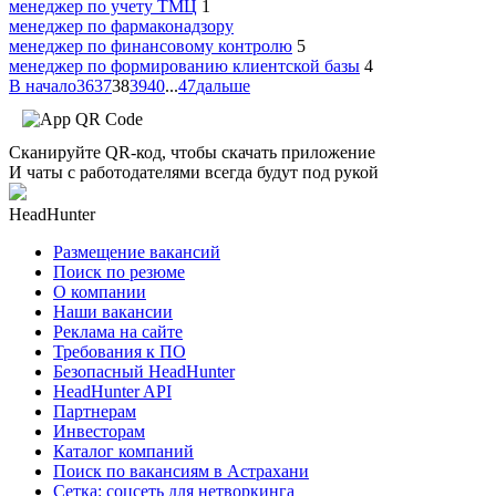
менеджер по учету ТМЦ
1
менеджер по фармаконадзору
менеджер по финансовому контролю
5
менеджер по формированию клиентской базы
4
В начало
36
37
38
39
40
...
47
дальше
Сканируйте QR-код, чтобы скачать приложение
И чаты с работодателями всегда будут под рукой
HeadHunter
Размещение вакансий
Поиск по резюме
О компании
Наши вакансии
Реклама на сайте
Требования к ПО
Безопасный HeadHunter
HeadHunter API
Партнерам
Инвесторам
Каталог компаний
Поиск по вакансиям в Астрахани
Сетка: соцсеть для нетворкинга