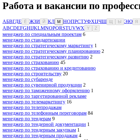
Работа и вакансии по професс
А
Б
В
Г
Д
Е
Ж
З
И
К
Л
Н
О
П
Р
С
Т
У
Ф
Х
Ц
Ч
Ш
Э
Ю
Ё
Й
М
Щ
Ы
Я
A
B
C
D
E
F
G
H
I
J
K
L
M
N
O
P
Q
R
S
T
U
V
W
X
Y
Z
менеджер по специальным проектам
6
менеджер по стандартизации
менеджер по стратегическому маркетингу
1
менеджер по стратегическому планированию
2
менеджер по стратегическому развитию
2
менеджер по страхованию
45
менеджер по страхованию и кредитованию
менеджер по строительству
20
менеджер по субаренде
менеджер по сувенирной продукции
2
менеджер по таможенному оформлению
1
менеджер по таргетированной рекламе
менеджер по телемаркетингу
16
менеджер по телепродажам
менеджер по телефонным переговорам
84
менеджер по тендерам
9
менеджер по тендерной документации
1
менеджер по тендерным закупкам
1
менеджер по тендерным продажам
4