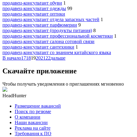
продавец-консультант обуви
1
продавец-консультант одежды
99
продавец-консультант оптики
продавец-консультант отдела запасных частей
1
продавец-консультант парфюмерии
9
продавец-консультант (продукты питания)
8
продавец-консультант профессиональной косметики
1
продавец-консультант салона сотовой связи
продавец-консультант сантехники
1
продавец-консультант со знанием китайского языка
В начало
17
18
19
20
21
22
дальше
Скачайте приложение
Чтобы получать уведомления о приглашениях мгновенно
HeadHunter
Размещение вакансий
Поиск по резюме
О компании
Наши вакансии
Реклама на сайте
Требования к ПО