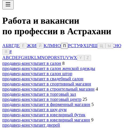
Работа и вакансии
по профессии в Астрахани
А
Б
В
Г
Д
Е
Ж
З
И
К
Л
М
Н
О
Р
С
Т
У
Ф
Х
Ц
Ч
Ш
Э
Ю
Ё
Й
П
Щ
Ы
#
Я
A
B
C
D
E
F
G
H
I
J
K
L
M
N
O
P
Q
R
S
T
U
V
W
X
Y
Z
продавец-консультант в салон
8
продавец-консультант в салон женской одежды
продавец-консультант в салон штор
продавец-консультант в свадебный салон
продавец-консультант в спортивный магазин
продавец-консультант в строительный магазин
4
продавец-консультант в торговый зал
продавец-консультант в торговый центр
25
продавец-консультант в фирменный магазин
5
продавец-консультант в шоу-рум
продавец-консультант в ювелирный бутик
продавец-консультант в ювелирный магазин
9
продавец-консультант дверей