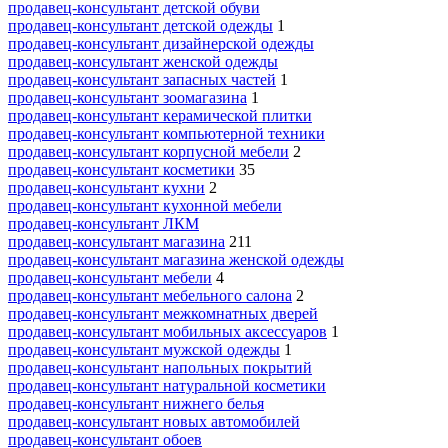
продавец-консультант детской обуви
продавец-консультант детской одежды
1
продавец-консультант дизайнерской одежды
продавец-консультант женской одежды
продавец-консультант запасных частей
1
продавец-консультант зоомагазина
1
продавец-консультант керамической плитки
продавец-консультант компьютерной техники
продавец-консультант корпусной мебели
2
продавец-консультант косметики
35
продавец-консультант кухни
2
продавец-консультант кухонной мебели
продавец-консультант ЛКМ
продавец-консультант магазина
211
продавец-консультант магазина женской одежды
продавец-консультант мебели
4
продавец-консультант мебельного салона
2
продавец-консультант межкомнатных дверей
продавец-консультант мобильных аксессуаров
1
продавец-консультант мужской одежды
1
продавец-консультант напольных покрытий
продавец-консультант натуральной косметики
продавец-консультант нижнего белья
продавец-консультант новых автомобилей
продавец-консультант обоев