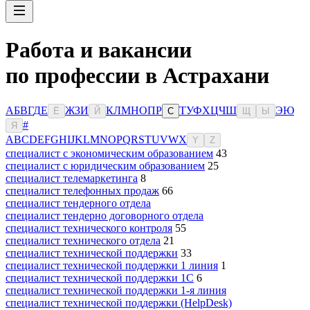
Работа и вакансии
по профессии в Астрахани
А
Б
В
Г
Д
Е
Ж
З
И
К
Л
М
Н
О
П
Р
Т
У
Ф
Х
Ц
Ч
Ш
Э
Ю
Ё
Й
С
Щ
Ы
#
Я
A
B
C
D
E
F
G
H
I
J
K
L
M
N
O
P
Q
R
S
T
U
V
W
X
Y
Z
специалист с экономическим образованием
43
специалист с юридическим образованием
25
специалист телемаркетинга
8
специалист телефонных продаж
66
специалист тендерного отдела
специалист тендерно договорного отдела
специалист технического контроля
55
специалист технического отдела
21
специалист технической поддержки
33
специалист технической поддержки 1 линия
1
специалист технической поддержки 1С
6
специалист технической поддержки 1-я линия
специалист технической поддержки (HelpDesk)