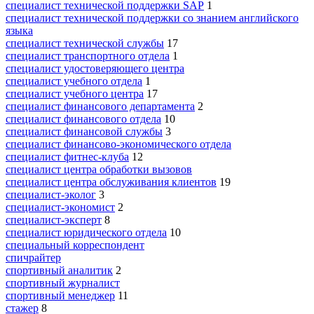
специалист технической поддержки SAP
1
специалист технической поддержки со знанием английского
языка
специалист технической службы
17
специалист транспортного отдела
1
специалист удостоверяющего центра
специалист учебного отдела
1
специалист учебного центра
17
специалист финансового департамента
2
специалист финансового отдела
10
специалист финансовой службы
3
специалист финансово-экономического отдела
специалист фитнес-клуба
12
специалист центра обработки вызовов
специалист центра обслуживания клиентов
19
специалист-эколог
3
специалист-экономист
2
специалист-эксперт
8
специалист юридического отдела
10
специальный корреспондент
спичрайтер
спортивный аналитик
2
спортивный журналист
спортивный менеджер
11
стажер
8