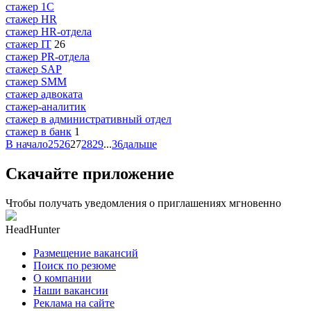
стажер 1С
стажер HR
стажер HR-отдела
стажер IT
26
стажер PR-отдела
стажер SAP
стажер SMM
стажер адвоката
стажер-аналитик
стажер в административный отдел
стажер в банк
1
В начало
25
26
27
28
29
...
36
дальше
Скачайте приложение
Чтобы получать уведомления о приглашениях мгновенно
HeadHunter
Размещение вакансий
Поиск по резюме
О компании
Наши вакансии
Реклама на сайте