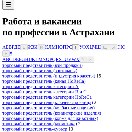
Работа и вакансии
по профессии в Астрахани
А
Б
В
Г
Д
Е
Ж
З
И
К
Л
М
Н
О
П
Р
С
У
Ф
Х
Ц
Ч
Ш
Э
Ю
Ё
Й
Т
Щ
Ы
#
Я
A
B
C
D
E
F
G
H
I
J
K
L
M
N
O
P
Q
R
S
T
U
V
W
X
Y
Z
торговый представитель (вэн-продажи)
торговый представитель (зоотовары)
торговый представитель (индустрия красоты)
15
торговый представитель (канал HoReCa)
торговый представитель категории A
торговый представитель категории B и C
торговый представитель категории HoReCa
торговый представитель (ключевая розница)
2
торговый представитель (колбасные изделия)
торговый представитель (кондитерские изделия)
торговый представитель (корма для животных)
торговый представитель (косметика)
2
торговый представитель-курьер
13