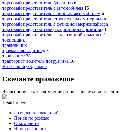
торговый представитель (розница)
6
торговый представитель с автомобилем
15
торговый представитель с личным автомобилем
6
торговый представитель строительных материалов
2
торговый представитель с функцией мерчендайзера
торговый представитель (традиционная розница)
3
торговый представитель эксклюзивной команды
2
торцовщик
травильщик
травматолог-ортопед
3
тракторист
38
тракторист-водитель погрузчика
16
В начало
5
6
7
8
9
дальше
Скачайте приложение
Чтобы получать уведомления о приглашениях мгновенно
HeadHunter
Размещение вакансий
Поиск по резюме
О компании
Наши вакансии