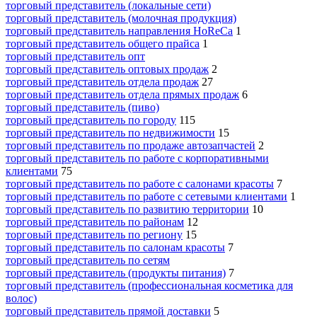
торговый представитель (локальные сети)
торговый представитель (молочная продукция)
торговый представитель направления HoReCa
1
торговый представитель общего прайса
1
торговый представитель опт
торговый представитель оптовых продаж
2
торговый представитель отдела продаж
27
торговый представитель отдела прямых продаж
6
торговый представитель (пиво)
торговый представитель по городу
115
торговый представитель по недвижимости
15
торговый представитель по продаже автозапчастей
2
торговый представитель по работе с корпоративными
клиентами
75
торговый представитель по работе с салонами красоты
7
торговый представитель по работе с сетевыми клиентами
1
торговый представитель по развитию территории
10
торговый представитель по районам
12
торговый представитель по региону
15
торговый представитель по салонам красоты
7
торговый представитель по сетям
торговый представитель (продукты питания)
7
торговый представитель (профессиональная косметика для
волос)
торговый представитель прямой доставки
5